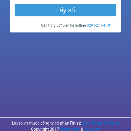
Lấy số
Cần trợ giúp? Liên hệ hotline
028 627 54 781
Layso.vn thuộc công ty cổ phần Finizz
Điều Khoản Sử Dụng
Copyright 2017
Finizz.com
&
Layso.vn