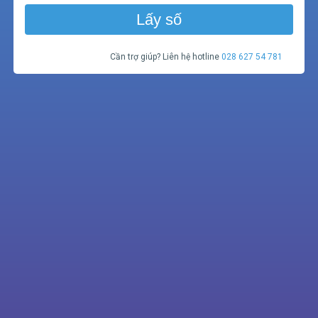
Lấy số
Cần trợ giúp? Liên hệ hotline
028 627 54 781