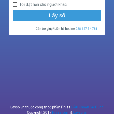
Tôi đặt hẹn cho người khác
Lấy số
Cần trợ giúp? Liên hệ hotline
028 627 54 781
Layso.vn thuộc công ty cổ phần Finizz
Điều Khoản Sử Dụng
Copyright 2017
Finizz.com
&
Layso.vn