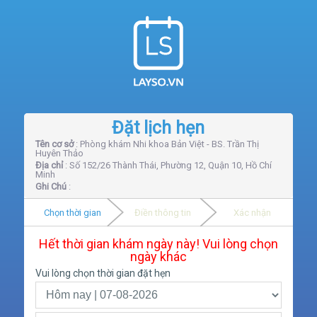
Đặt lịch hẹn
Tên cơ sở
: Phòng khám Nhi khoa Bản Việt - BS. Trần Thị
Huyên Thảo
Địa chỉ
: Số 152/26 Thành Thái, Phường 12, Quận 10, Hồ Chí
Minh
Ghi Chú
:
Chọn thời gian
Điền thông tin
Xác nhận
Hết thời gian khám ngày này! Vui lòng chọn
ngày khác
Vui lòng chọn thời gian đặt hẹn