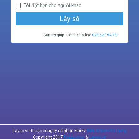
Tôi đặt hẹn cho người khác
Lấy số
Cần trợ giúp? Liên hệ hotline
028 627 54 781
Layso.vn thuộc công ty cổ phần Finizz
Điều Khoản Sử Dụng
Copyright 2017
Finizz.com
&
Layso.vn