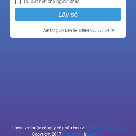
Tôi đặt hẹn cho người khác
Lấy số
Cần trợ giúp? Liên hệ hotline
028 627 54 781
Layso.vn thuộc công ty cổ phần Finizz
Điều Khoản Sử Dụng
Copyright 2017
Finizz.com
&
Layso.vn