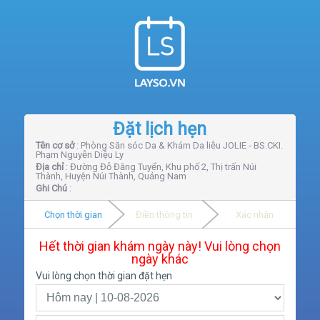
Đặt lịch hẹn
Tên cơ sở
: Phòng Săn sóc Da & Khám Da liễu JOLIE - BS.CKI.
Phạm Nguyễn Diệu Ly
Địa chỉ
: Đường Đỗ Đăng Tuyển, Khu phố 2, Thị trấn Núi
Thành, Huyện Núi Thành, Quảng Nam
Ghi Chú
:
Chọn thời gian
Điền thông tin
Xác nhận
Hết thời gian khám ngày này! Vui lòng chọn
ngày khác
Vui lòng chọn thời gian đặt hẹn