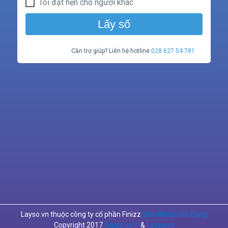
Tôi đặt hẹn cho người khác
Lấy số
Cần trợ giúp? Liên hệ hotline
028 627 54 781
Layso.vn thuộc công ty cổ phần Finizz
Điều Khoản Sử Dụng
Copyright 2017
Finizz.com
&
Layso.vn