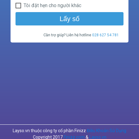
Tôi đặt hẹn cho người khác
Lấy số
Cần trợ giúp? Liên hệ hotline
028 627 54 781
Layso.vn thuộc công ty cổ phần Finizz
Điều Khoản Sử Dụng
Copyright 2017
Finizz.com
&
Layso.vn