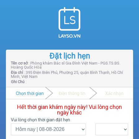
Đặt lịch hẹn
Tên cơ sở
: Phòng khám Bác sĩ Gia Đình Việt Nam - PGS.TS.BS.
Hoàng Quốc Hòa
Địa chỉ
: 395 Điện Biên Phủ, Phường 25, quận Bình Thạnh, Hồ Chí
Minh, Việt Nam
Ghi Chú
:
Chọn thời gian
Điền thông tin
Xác nhận
Hết thời gian khám ngày này! Vui lòng chọn
ngày khác
Vui lòng chọn thời gian đặt hẹn