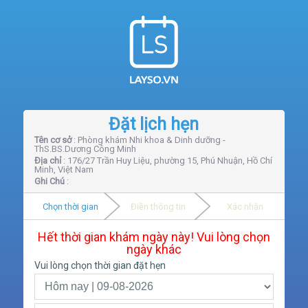
Đặt lịch hẹn
Tên cơ sở
: Phòng khám Nhi khoa & Dinh dưỡng -
ThS.BS.Dương Công Minh
Địa chỉ
: 176/27 Trần Huy Liệu, phường 15, Phú Nhuận, Hồ Chí
Minh, Việt Nam
Ghi Chú
:
Chọn thời gian
Điền thông tin
Xác nhận
Hết thời gian khám ngày này! Vui lòng chọn
ngày khác
Vui lòng chọn thời gian đặt hẹn