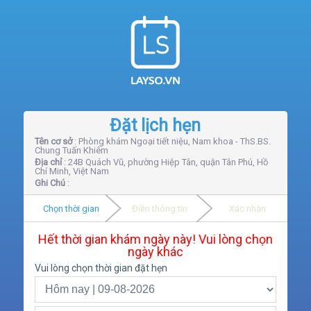
Đặt lịch hẹn
Tên cơ sở
: Phòng khám Ngoại tiết niệu, Nam khoa - ThS.BS.
Chung Tuấn Khiêm
Địa chỉ
: 24B Quách Vũ, phường Hiệp Tân, quận Tân Phú, Hồ
Chí Minh, Việt Nam
Ghi Chú
:
Chọn thời gian
Điền thông tin
Xác nhận
Hết thời gian khám ngày này! Vui lòng chọn
ngày khác
Vui lòng chọn thời gian đặt hẹn