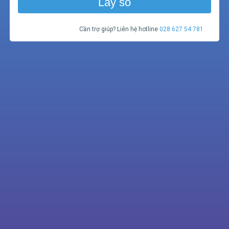
Lấy số
Cần trợ giúp? Liên hệ hotline
028 627 54 781