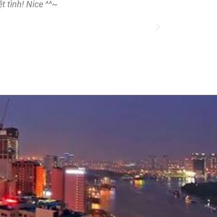
 tình! Nice ^^~