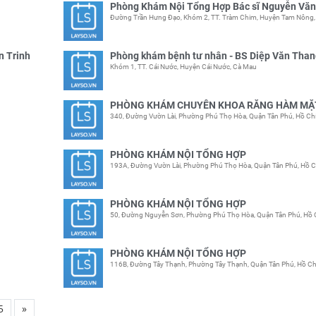
Phòng Khám Nội Tổng Hợp Bác sĩ Nguyễn Văn
Đường Trần Hưng Đạo, Khóm 2, TT. Tràm Chim, Huyện Tam Nông
n Trinh
Phòng khám bệnh tư nhân - BS Diệp Văn Tha
Khóm 1, TT. Cái Nước, Huyện Cái Nước, Cà Mau
PHÒNG KHÁM CHUYÊN KHOA RĂNG HÀM MẶ
340, Đường Vườn Lài, Phường Phú Thọ Hòa, Quận Tân Phú, Hồ Ch
PHÒNG KHÁM NỘI TỔNG HỢP
193A, Đường Vườn Lài, Phường Phú Thọ Hòa, Quận Tân Phú, Hồ C
PHÒNG KHÁM NỘI TỔNG HỢP
50, Đường Nguyễn Sơn, Phường Phú Thọ Hòa, Quận Tân Phú, Hồ 
PHÒNG KHÁM NỘI TỔNG HỢP
116B, Đường Tây Thạnh, Phường Tây Thạnh, Quận Tân Phú, Hồ Ch
5
»