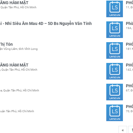
RĂNG HÀM MẶT
PH
Quận Tân Phú, Hồ Chí Minh
11, 
 - Nhi Siêu Âm Mau 4D – 5D Bs Nguyễn Văn Tính
Phò
19A, 
Thị Tón
PH
yện Vũng Liêm, tỉnh Vĩnh Long
181 
RĂNG HÀM MẶT
PH
 Quận Tân Phú, Hồ Chí Minh
142,
PH
, Quận Tân Phú, Hồ Chí Minh
67, 
PH
uận Tân Phú, Hồ Chí Minh
70, 
«