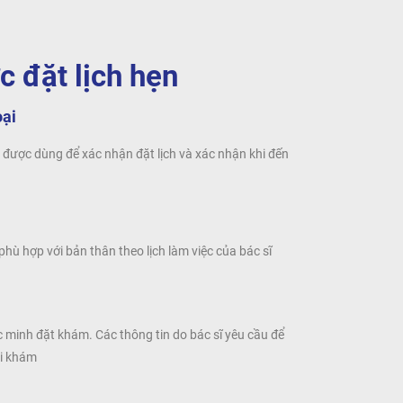
c đ
ặt lịch hẹn
oại
 được dùng để xác nhận đặt lịch và xác nhận khi đến
hù hợp với bản thân theo lịch làm việc của bác sĩ
 minh đặt khám. Các thông tin do bác sĩ yêu cầu để
ỏi khám