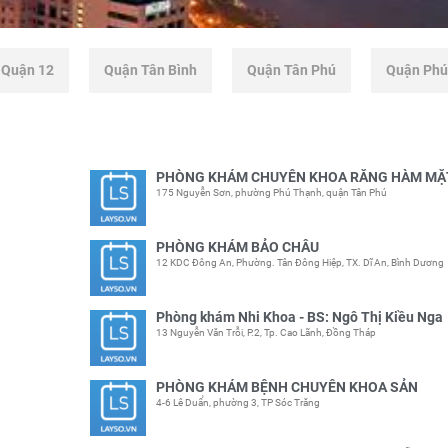
Quận 12
Quận Tân Bình
Quận Tân Phú
Quận Phú
PHÒNG KHÁM CHUYÊN KHOA RĂNG HÀM MẶ
175 Nguyễn Sơn, phường Phú Thạnh, quận Tân Phú
PHÒNG KHÁM BẢO CHÂU
12 KDC Đông An, Phường. Tân Đông Hiệp, TX. Dĩ An, Bình Dương
Phòng khám Nhi Khoa - BS: Ngô Thị Kiều Nga
13 Nguyễn Văn Trỗi, P.2, Tp. Cao Lãnh, Đồng Tháp
PHÒNG KHÁM BỆNH CHUYÊN KHOA SẢN
4-6 Lê Duẩn, phường 3, TP Sóc Trăng