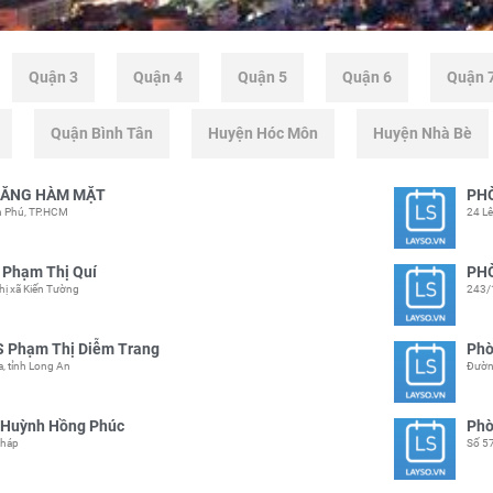
Quận 3
Quận 4
Quận 5
Quận 6
Quận 
Quận Bình Tân
Huyện Hóc Môn
Huyện Nhà Bè
RĂNG HÀM MẶT
PH
n Phú, TP.HCM
24 L
 Phạm Thị Quí
PHÒ
hị xã Kiến Tường
243/
S Phạm Thị Diễm Trang
Phò
a, tỉnh Long An
Đườn
I Huỳnh Hồng Phúc
Phò
Tháp
Số 57