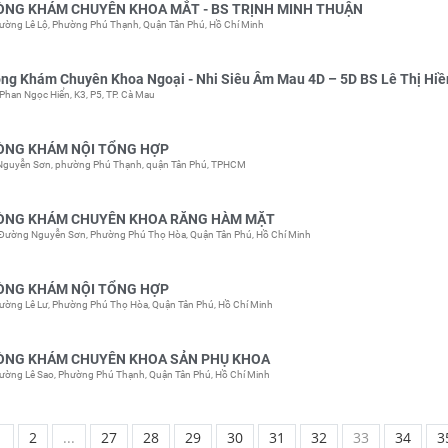
ÒNG KHÁM CHUYÊN KHOA MẮT - BS TRỊNH MINH THUẬN
Đường Lê Lộ, Phường Phú Thạnh, Quận Tân Phú, Hồ Chí Minh
ng Khám Chuyên Khoa Ngoại - Nhi Siêu Âm Mau 4D – 5D BS Lê Thị Hiề
Phan Ngọc Hiển, K3, P5, TP. Cà Mau
ÒNG KHÁM NỘI TỔNG HỢP
Nguyễn Sơn, phường Phú Thạnh, quận Tân Phú, TPHCM
ÒNG KHÁM CHUYÊN KHOA RĂNG HÀM MẶT
 Đường Nguyễn Sơn, Phường Phú Thọ Hòa, Quận Tân Phú, Hồ Chí Minh
ÒNG KHÁM NỘI TỔNG HỢP
Đường Lê Lư, Phường Phú Thọ Hòa, Quận Tân Phú, Hồ Chí Minh
ÒNG KHÁM CHUYÊN KHOA SẢN PHỤ KHOA
Đường Lê Sao, Phường Phú Thạnh, Quận Tân Phú, Hồ Chí Minh
1
2
...
27
28
29
30
31
32
33
34
3