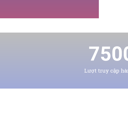
750
Lượt truy cập h