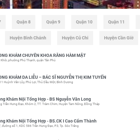
7
Quận 8
Quận 9
Quận 10
Quận 11
Huyện Bình Chánh
Huyện Củ Chi
Huyện Cần Giờ
ÒNG KHÁM CHUYÊN KHOA RĂNG HÀM MẶT
ê Khôi, phường Phú Thạnh, quận Tân Phú
NG KHÁM DA LIỄU – BÁC SĨ NGUYỄN THỊ KIM TUYẾN
11 Huỳnh Văn Lũy, Phú Lợi, Thủ Dầu Một, Bình Dương
ng Khám Nội Tổng Hợp - BS Nguyễn Văn Long
g Trần Hưng Đạo, Khóm 2, TT. Tràm Chim, Huyện Tam Nông, Đồng Tháp
ng Khám Nội Tổng Hợp - BS.CK I Cao Cẩm Thành
, đường số 1, KDC 586 Trần Hưng Đạo, P.3, Tp. Sóc Trăng