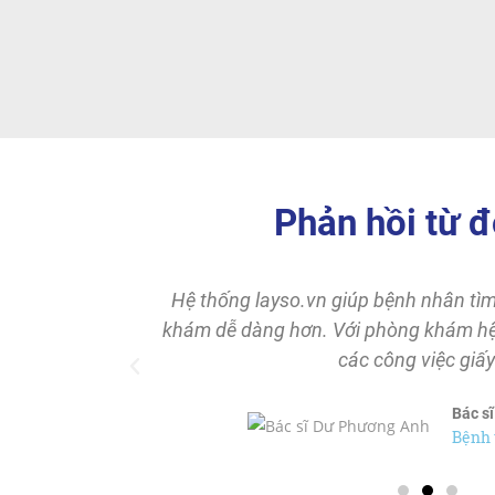
Phản hồi từ đ
àng sử dụng
Hệ thống layso.vn giúp bệnh nhân tìm
khám dễ dàng hơn. Với phòng khám hệ 
các công việc giấy
ân
Bác s
Bệnh 